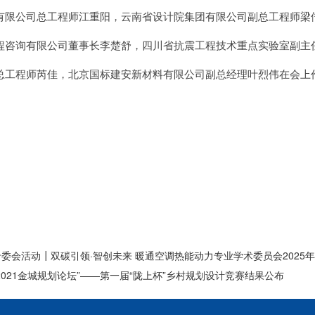
有限公司总工程师江重阳，云南省设计院集团有限公司副总工程师梁
程咨询有限公司董事长李楚舒，四川省抗震工程技术重点实验室副主
总工程师芮佳，北京国标建安新材料有限公司副总经理叶烈伟在会上
专委会活动┃双碳引领·智创未来 暖通空调热能动力专业学术委员会202
2021金城规划论坛”——第一届“陇上杯”乡村规划设计竞赛结果公布