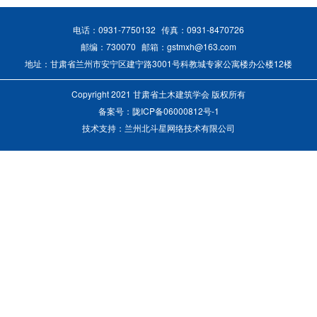
电话：0931-7750132
传真：0931-8470726
邮编：730070
邮箱：gstmxh@163.com
地址：甘肃省兰州市安宁区建宁路3001号科教城专家公寓楼办公楼12楼
Copyright 2021 甘肃省土木建筑学会 版权所有
备案号：
陇ICP备06000812号-1
技术支持：兰州北斗星网络技术有限公司