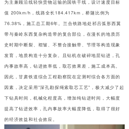
为主兼顾沿线轻快货物运输的国铁干线，设计速度目标
值 200km/h，线路全长184.417km，桥隧比例为
76.38%，施工总工期6年。兰合铁路地处祁吕弧形西翼
带与秦岭东西复杂构造带的复合部位，在漫长的地质历
史时期中断裂、褶皱、不整合接触带、节理等构造现象
发育，地质构造十分复杂。且钻机在破碎地层钻进，孔
内事故率高，钻进效率低，取芯效果差，施工成本高。
因此，甘肃铁道综合工程勘察院在定测时综合各方面的
因素，决定采用”深孔勘探绳索取芯工艺”，极大减少了起
下钻具时间，机械化程度高，增加纯钻进时间，大幅度
提高了钻进效率，孔内事故率大幅度降低，取得了很好
的经济效益和社会效应。