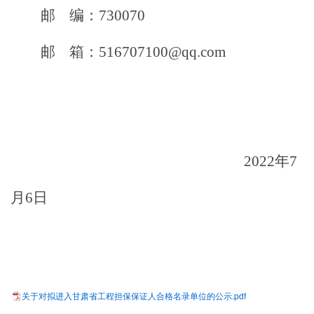
邮
编：
7300
7
0
邮
箱：
516707100@qq.com
202
2
年
7
月
6
日
关于对拟进入甘肃省工程担保保证人合格名录单位的公示.pdf